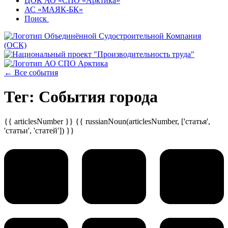
ЦОК АО «СПО «Арктика»
АС «МАЯК-БК»
Поиск
← Все события
Тег: События города
{{ articlesNumber }} {{ russianNoun(articlesNumber, ['статья',
'статьи', 'статей']) }}