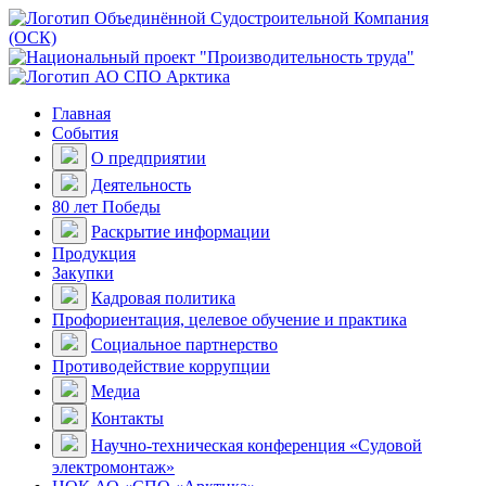
Главная
События
О предприятии
Деятельность
80 лет Победы
Раскрытие информации
Продукция
Закупки
Кадровая политика
Профориентация, целевое обучение и практика
Социальное партнерство
Противодействие коррупции
Медиа
Контакты
Научно-техническая конференция «Судовой
электромонтаж»