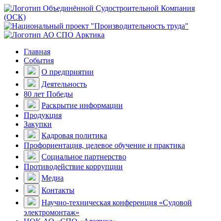
Главная
События
О предприятии
Деятельность
80 лет Победы
Раскрытие информации
Продукция
Закупки
Кадровая политика
Профориентация, целевое обучение и практика
Социальное партнерство
Противодействие коррупции
Медиа
Контакты
Научно-техническая конференция «Судовой
электромонтаж»