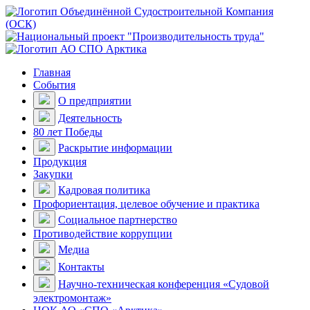
Главная
События
О предприятии
Деятельность
80 лет Победы
Раскрытие информации
Продукция
Закупки
Кадровая политика
Профориентация, целевое обучение и практика
Социальное партнерство
Противодействие коррупции
Медиа
Контакты
Научно-техническая конференция «Судовой
электромонтаж»