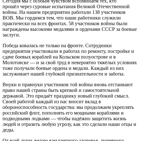
Сегодня мы с особым чувством вспоминаем тех, кто
прошёл через суровые испытания Великой Отечественной
войны. На нашем предприятии работали 138 участников
ВОВ. Мы гордимся тем, что наши работники служили
практически на всех фронтах. 58 участников войны были
награждены высокими медалями и орденами СССР за боевые
заслуги.
Победа ковалась не только на фронте. Сотрудники
предприятия участвовали в работах по ремонту, постройке и
сдаче боевых кораблей на Кольском полуострове и в
Молотовске — и за свой труд в невероятно тяжёлых условиях
тоже получали боевые ордена и медали. Каждый из них
заслуживает нашей глубокой признательности и заботы.
Внуки и правнуки участников той войны вновь отстаивают
право нашей страны быть крепкой и самостоятельной
державой. Это придаёт празднику новый глубокий смысл.
Своей работой каждый из нас вносит вклад в
обороноспособность государства: мы продолжаем укреплять
российский флот, пополнять его мощными кораблями и
подводными лодками — чтобы надёжно защитить жизнь
людей и отразить любую угрозу, как это сделали наши отцы и
деды.
От всей души желаю вам крепкого здоровья, душевного