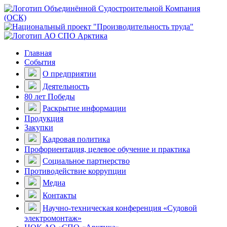
Главная
События
О предприятии
Деятельность
80 лет Победы
Раскрытие информации
Продукция
Закупки
Кадровая политика
Профориентация, целевое обучение и практика
Социальное партнерство
Противодействие коррупции
Медиа
Контакты
Научно-техническая конференция «Судовой
электромонтаж»